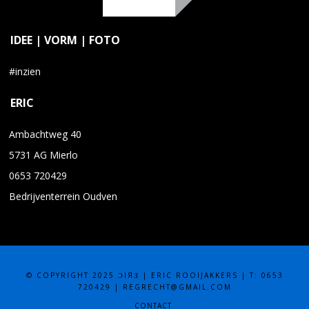
IDEE | VORM | FOTO
#inzien
ERIC
Ambachtweg 40
5731 AG Mierlo
0653 720429
Bedrijventerrein Oudven
© COPYRIGHT 2025 ƆIЯƎ | ERIC ROOIJAKKERS | T: 0653
720429 | REGRECHT@GMAIL.COM
CONTACT